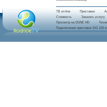
TB on-line
Приставки
A
Стоимость
Заказать услугу
Просмотр на DUNE HD
Техни
Подключение приставок SIG 220 и