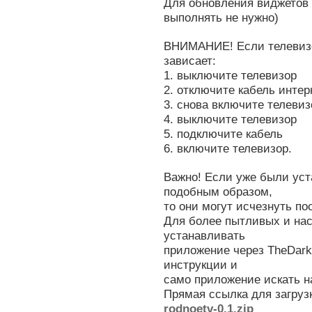
Для обновления виджетов п
выполнять не нужно)
ВНИМАНИЕ! Если телевизо
зависает:
1. выключите телевизор
2. отключите кабель интеp
3. снова включите телевиз
4. выключите телевизор
5. подключите кабель
6. включите телевизор.
Важно! Если уже были ус
подобным образом,
то они могут исчезнуть по
Для более пытливых и на
устанавливать
приложение через TheDark 
инструкции и
само приложение искать н
Прямая ссылка для загруз
rodnoetv-0.1.zip