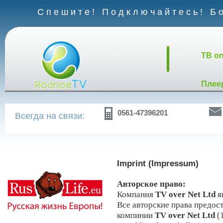
Спешите! Подключайтесь! Бо
TB on
Плее
0561-47396201
Всегда на связи:
Imprint (Impressum)
Авторское право:
Компания
TV over Net Ltd
я
Все а
вторские права предос
компинии
TV over Net Ltd
(