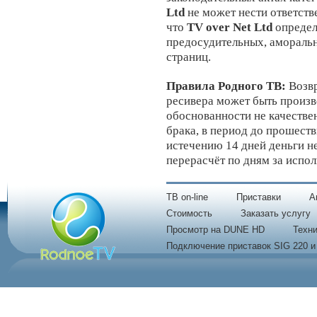
Ltd
не может нести ответств
что
TV over Net Ltd
определ
предосудительных, аморальн
страниц.
Правила Родного ТВ:
Возвр
ресивера может быть произве
обоснованности не качестве
брака, в период до прошеств
истечению 14 дней деньги н
перерасчёт по дням за испол
TB on-line
Приставки
A
Стоимость
Заказать услугу
Просмотр на DUNE HD
Техни
Подключение приставок SIG 220 и