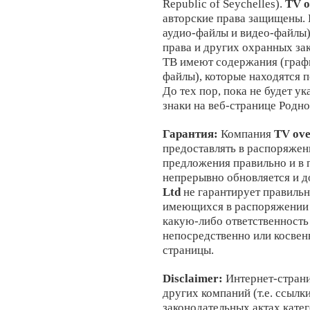
Republic of Seychelles)
.
TV o
авторские права защищены. 
аудио-файлы и видео-файлы)
права и других охранных за
ТВ имеют содержания (графи
файлы), которые находятся п
До тех пор, пока не будет у
знаки на веб-странице Родн
Гарантия:
Компания
TV ove
предоставлять в распоряжени
предложения правильно и в 
непрерывно обновляется и д
Ltd
не гарантирует правильн
имеющихся в распоряжении
какую-либо ответственность
непосредственно или косвен
страницы.
Disclaimer:
Интернет-стран
других компаний (т.е. ссылк
законодательных актах кате