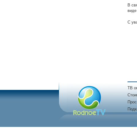
В св
виде
С ув
TB on
Стои
Прос
Подк