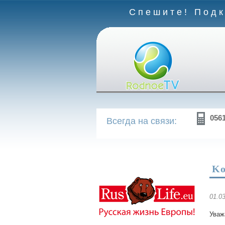
Спешите! Подк
056
Всегда на связи:
Kо
01.0
Уваж