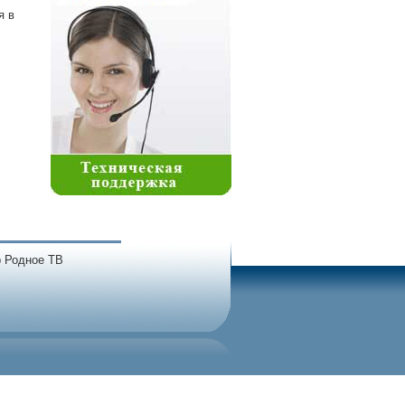
я в
 Родное ТВ