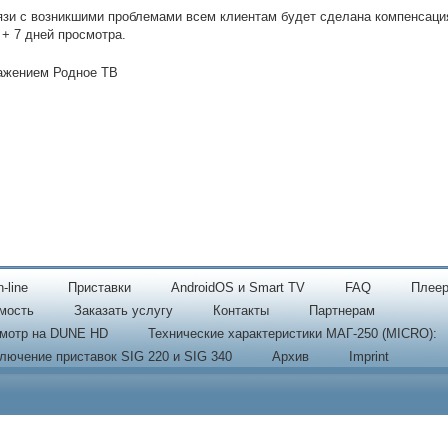
язи с возникшими проблемами всем клиентам будет сделана компенсаци
 + 7 дней просмотра.
ажением Родное ТВ
-line
Приставки
AndroidOS и Smart TV
FAQ
Плеер
мость
Заказать услугу
Контакты
Партнерам
мотр на DUNE HD
Технические характеристики МАГ-250 (MICRO):
лючение приставок SIG 220 и SIG 340
Архив
Imprint