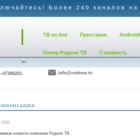
лючайтесь! Более 240 каналов на
TB on-line
Приставки
Android
Плеер Родное ТВ
Стоимость
info@rodnoe.tv
1-47396201
мпенсация
3.2011
аемые клиенты компании Родное ТВ