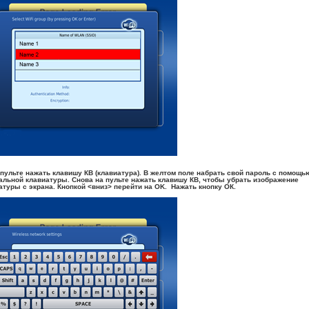
 пульте нажать клавишу КВ (клавиатура). В желтом поле набрать свой пароль с помощь
альной клавиатуры. Снова на пульте нажать клавишу КВ, чтобы убрать изображение
атуры с экрана. Кнопкой <вниз> перейти на OK. Нажать кнопку ОК.