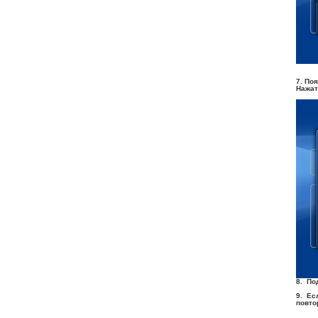
7.
Поя
Нажат
8
. По
9. Ес
повто