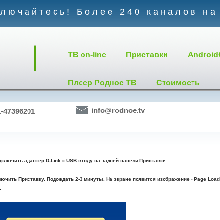
лючайтесь! Более 240 каналов на
TB on-line
Приставки
Android
Плеер Родное ТВ
Стоимость
info@rodnoe.tv
1-47396201
дключить адаптер D-Link к USB входу на задней панели Приставки .
лючить Приставку. Подождать 2-3 минуты. На экране появится изображение «Page Load
.