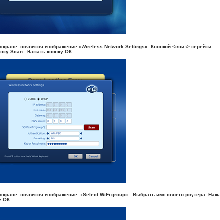
 экране появится изображение «Wireless Network Settings». Кнопкой <вниз> перейти
опку Scan. Нажать кнопку ОК.
 экране появится изображение «Select WiFi group». Выбрать имя своего роутера. Наж
у ОК.