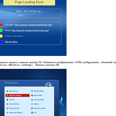
 пульте нажать синюю кнопку F4. Появится изображение «STB configuration». Кнопкой <
ти на «Wireless settings». Нажать кнопку ОК.