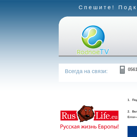
Спешите! Подк
056
Всегда на связи:
1. По
2. Вк
Error»