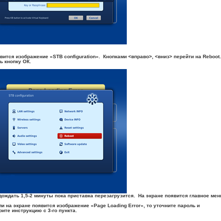
вится изображение «STB configuration». Кнопками <вправо>, <вниз> перейти на Reboot.
ь кнопку ОК.
дождать 1,5-2 минуты пока приставка перезагрузится. На экране появится главное мен
ли на экране появится изображение «Page Loading Error», тo уточните пароль и
рите инструкцию с 3-го пункта.