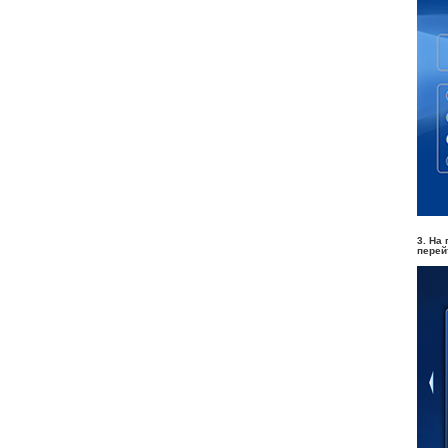
3. На
перей