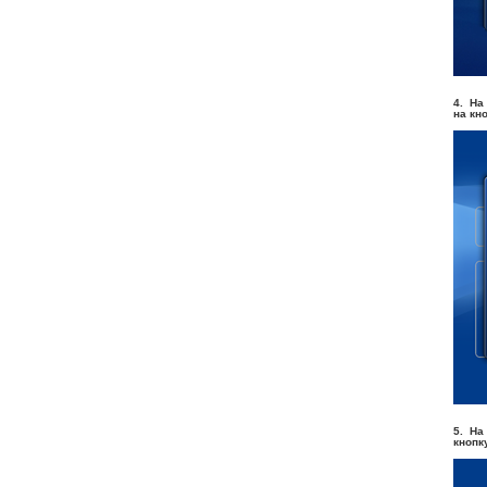
4. На
на кн
5. На
кнопк