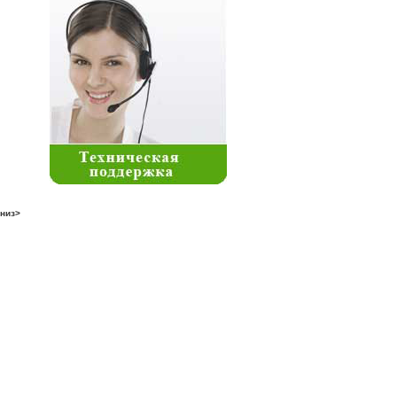
вниз>