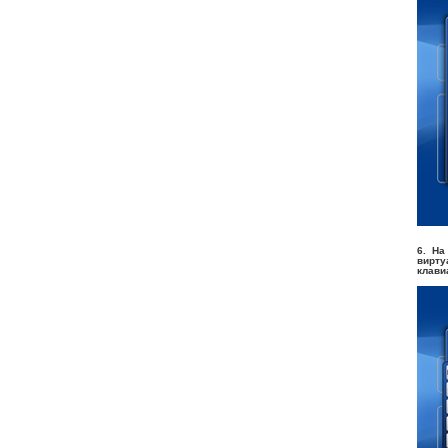
6. На
вирту
клави