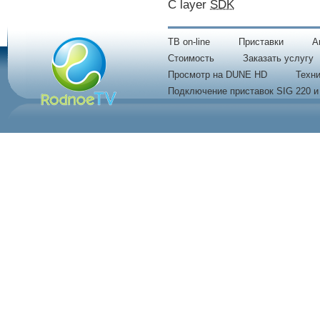
C layer
SDK
TB on-line
Приставки
A
Стоимость
Заказать услугу
Просмотр на DUNE HD
Техни
Подключение приставок SIG 220 и