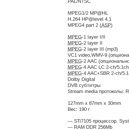
PAL/NTSC
MPEG1/2 MP@HL
H.264 HP@level 4.1
MPEG4 part 2 (
ASP
)
MPEG
-1 layer I/II
MPEG
-2 layer II
MPEG
-2 layer III (mp3)
VC1 video,WMV-9 (опциона
MPEG
-2 AAC (опционально
MPEG
-4 AAC LC 2-ch/5.1c
MPEG
-4 AAC+SBR 2-ch/5.1
Dolby Digital
DVB субтитры
Stream media протоколы: 
127mm x 87mm x 30mm
Вес: 190 г
— STi7105 процессор. Syst
— RAM DDR 256Mb