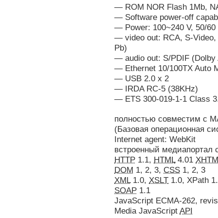
— ROM NOR Flash 1Mb, N
— Software power-off capabl
— Power: 100~240 V, 50/60
— video out: RCA, S-Video
Pb)
— audio out: S/PDIF (Dolby
— Ethernet 10/100TX Auto 
— USB 2.0 x 2
— IRDA RC-5 (38KHz)
— ETS 300-019-1-1 Class 3
полностью совместим с M
(Базовая операционная сис
Internet agent: WebKit
встроенный медиапортал 
HTTP
1.1,
HTML
4.01
XHTM
DOM
1, 2, 3,
CSS
1, 2, 3
XML
1.0,
XSLT
1.0, XPath 1
SOAP
1.1
JavaScript ECMA-262, revis
Media JavaScript
API