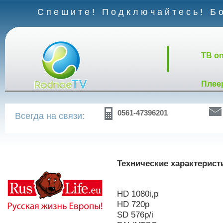
Спешите! Подключайтесь! Бо
TB on
Плее
0561-47396201
Всегда на связи:
Технические характерист
HD 1080i,p
HD 720p
SD 576p/i