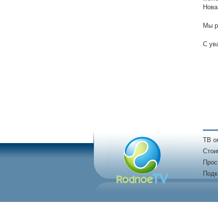
Нова
Мы р
С ув
TB on
Стои
Прос
Подк