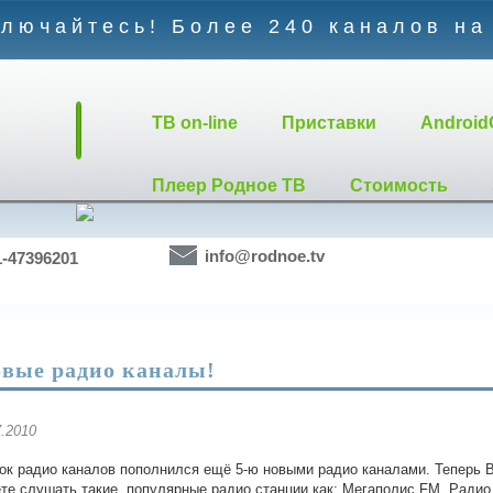
лючайтесь! Более 240 каналов на
TB on-line
Приставки
Android
Плеер Родное ТВ
Стоимость
info@rodnoe.tv
1-47396201
вые рaдио каналы!
7.2010
ок радио каналов пополнился ещё 5-ю новыми радио каналами. Теперь 
те слушать такие, популярные радио станции как: Мегаполис FM, Радио