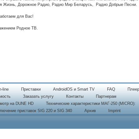
я Жизнь, Дорожное Радио, Радио Мир Беларусь, Радио Добрые Песни.
аботаем для Вас!
ажением Родное ТВ.
-line
Приставки
AndroidOS и Smart TV
FAQ
Плеер
мость
Заказать услугу
Контакты
Партнерам
мотр на DUNE HD
Технические характеристики МАГ-250 (MICRO):
лючение приставок SIG 220 и SIG 340
Архив
Imprint