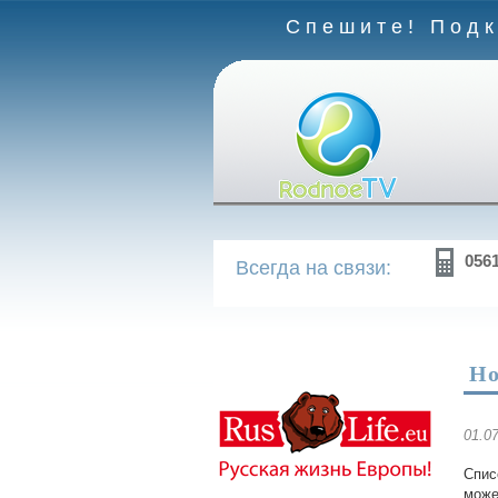
Спешите! Подк
056
Всегда на связи:
Но
01.0
Спис
може