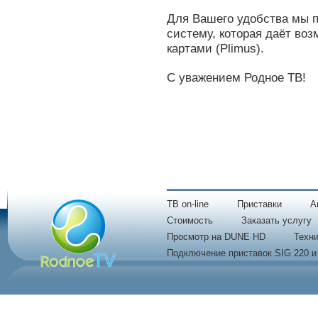
Для Вашего удобства мы 
систему, которая даёт во
картами (Plimus).
С уважением Родное ТВ!
TB on-line
Приставки
A
Стоимость
Заказать услугу
Просмотр на DUNE HD
Техни
Подключение приставок SIG 220 и