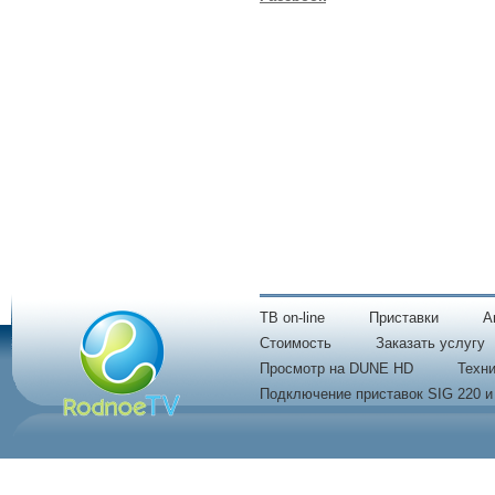
TB on-line
Приставки
A
Стоимость
Заказать услугу
Просмотр на DUNE HD
Техни
Подключение приставок SIG 220 и